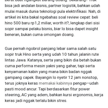
bisa jadi andalan bisnis, partner logistik, bahkan udah
mulai masuk dunia teknologi pula elektrifikasi. Nah, di
artikel ini kita bakal ngebahas soal review cepat: beli
hino 500 baru rp 1,2 miliar, worth it?, lengkap dari sisi
sopir sampai pelaku bisnis, biar lo bisa dapet insight
beneran, bukan cuma omongan doang.
Gue pernah ngobrol panjang lebar sama salah satu
sopir truk Hino serta yang udah 10 tahun jalanin rute
lintas Jawa. Katanya, serta yang bikin dia betah bukan
cuma performa mesin yakni yang gahar, tapi serta
kenyamanan kabin yang mana bikin badan nggak
gampang capek. Bayangin lo nyetir 12 jam nonstop,
terus joknya keras
memakai kabinnya
pengap—udah
pasti mood ancur. Tapi berdasarkan fitur power
steering, AC yang adem, bahkan kursi ergonomis, kerja
keras jadi nggak terlalu bikin stres.