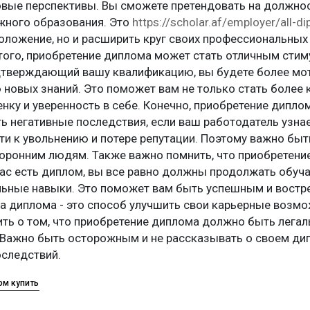
овые перспективы. Вы сможете претендовать на должност
ужного образования. Это
https://scholar.af/employer/all-d
оложение, но и расширить круг своих профессиональных
того, приобретение диплома может стать отличным стиму
дтверждающий вашу квалификацию, вы будете более мот
 новых знаний. Это поможет вам не только стать более
ку и уверенность в себе. Конечно, приобретение диплом
 негативные последствия, если ваш работодатель узнае
ти к увольнению и потере репутации. Поэтому важно бы
оронним людям. Также важно помнить, что приобретение
вас есть диплом, вы все равно должны продолжать обуч
ьные навыки. Это поможет вам быть успешным и востр
ка диплома - это способ улучшить свои карьерные возм
ить о том, что приобретение диплома должно быть лега
 Важно быть осторожным и не рассказывать о своем д
оследствий.
ом купить