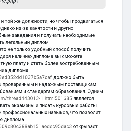
pic.php?
 и той же должности, но чтобы продвигаться
днако из-за занятости и других
ебные заведения и получать необходимые
ить легальный диплом
 это не только удобный способ получить
годаря наличию диплома вы сможете
тную плату и стать более востребованным
ение диплома
8dc8ed352dd1037b5a7caf
должно быть
о к проверенным и надежным поставщикам
ебованиям и стандартам образования. Одним
orum/thread443013-1.html501685
является
вать экзамены и писать курсовые работы.
и профессиональных навыков, что позволит
ие диплома
080509c80c388ab151aedec95dac3
открывает