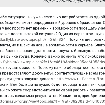
http://veniaminv.flybb.ru/viewto
ебе ситуацию: вы уже несколько лет работаете на одной
необходимо иметь определенный уровень образования. О
в у вас просто нет времени и возможности посещать уч
о же делать в такой ситуации? Один из вариантов - куп
tke.flybb.ru/viewtopic.php?f=2&t=824
. Покупка диплома -
енты, но и шанс на новые возможности в карьере. Бла
 на более высокие должности, получать большую зарабо
на рынке труда. Конечно, важно помнить, что приобрет
inv.flybb.ru/viewtopic.php?f=1&t=4619&sid=ca05ed6f05
не нарушать законы. Поэтому важно обращаться тольк
ые предоставляют документы, соответствующие всем тр
преимуществ покупки диплома
http://www.ru-fisher.ru/f
мени. Вам больше не нужно будет посещать занятия, сда
 вы сможете сосредоточиться на своей работе и развити
достичь желаемых результатов. Кроме того, приобретен
viktorina.ru/forum/viewtopic.php?f=19&t=3823&sid=104