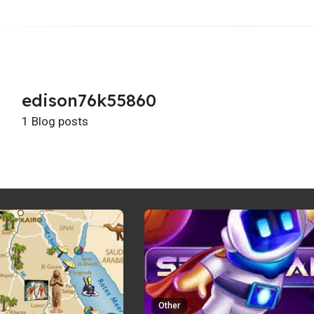
edison76k55860
1 Blog posts
Other