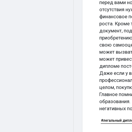
перед вами н
отсутствия н
финансовое п
роста. Кроме 
документ, по
приобретению
свою самооцен
может вызвать
может привес
дипломе пост
Даже если у 
профессионал
целом, покуп
Главное помн
образования.
негативных п
#легальный дипл